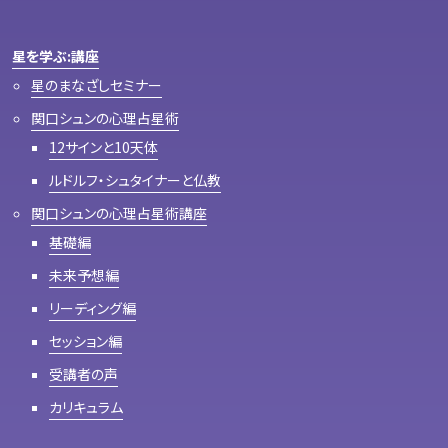
星を学ぶ:講座
星のまなざしセミナー
関口シュンの心理占星術
12サインと10天体
ルドルフ・シュタイナーと仏教
関口シュンの心理占星術講座
基礎編
未来予想編
リーディング編
セッション編
受講者の声
カリキュラム