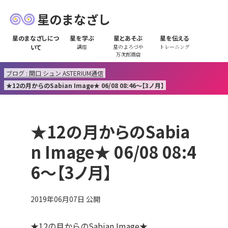
星のまなざし
星のまなざしにつ
星を学ぶ
星とあそぶ
星を伝える
いて
講座
星のよろづや
トレーニング
万次郎商店
ブログ : 関口 シュン ASTERIUM通信
★12の月からのSabian Image★ 06/08 08:46～【3ノ月】
★12の月からのSabia
n Image★ 06/08 08:4
6～【3ノ月】
2019年06月07日
公開
★12の月からのSabian Image★