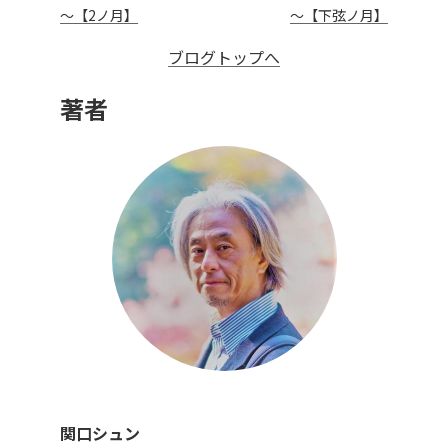
～【2ノ月】
～【下弦ノ月】
ブログトップへ
著者
関口シュン