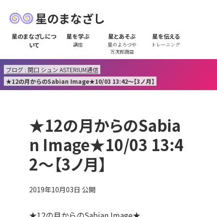
星のまなざし
星のまなざしにつ
星を学ぶ
星とあそぶ
星を伝える
いて
講座
星のよろづや
トレーニング
万次郎商店
ブログ : 関口 シュン ASTERIUM通信
★12の月からのSabian Image★10/03 13:42～【3ノ月】
★12の月からのSabia
n Image★10/03 13:4
2～【3ノ月】
2019年10月03日
公開
★12の月からのSabian Image★