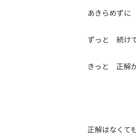
あきらめず
ずっと 続け
きっと 正解
正解はなくて