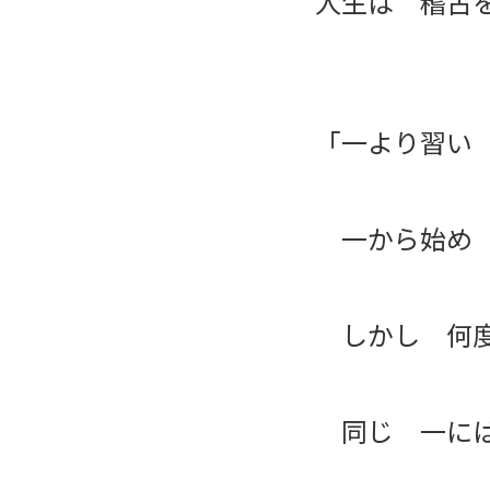
人生は 稽古
「一より習い
一から始め 
しかし 何度
同じ 一には