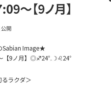
07:09～【9ノ月】
日
公開
abian Image★
09～【9ノ月】◎
♐
24°₋☽
♌
24°
るラクダ＞