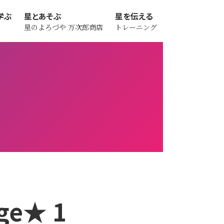
学ぶ
星とあそぶ
星を伝える
星のよろづや
万次郎商店
トレーニング
ge★ 1