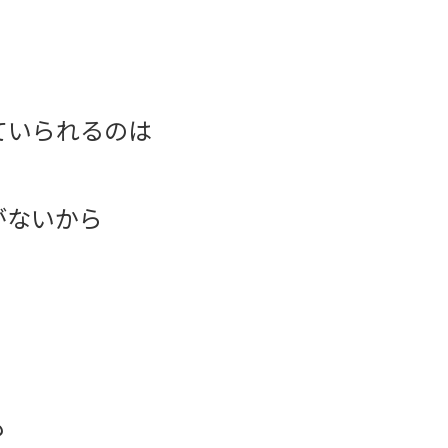
に
ていられるのは
がないから
も