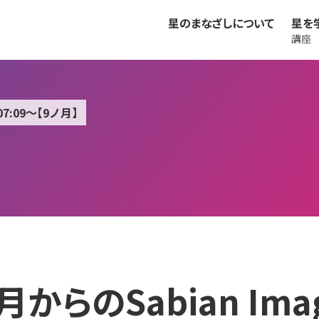
星のまなざしについて
星を
講座
07:09～【9ノ月】
月からのSabian Ima