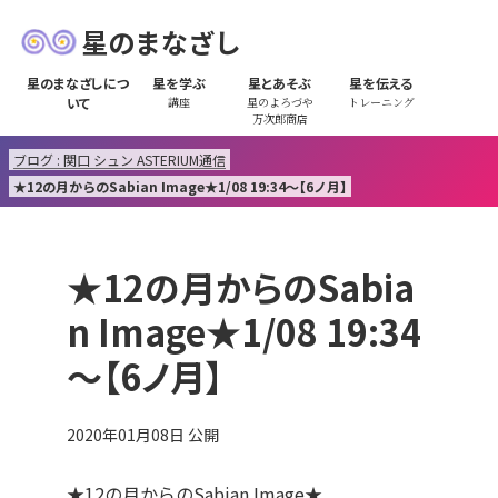
星のまなざし
星のまなざしにつ
星を学ぶ
星とあそぶ
星を伝える
いて
講座
星のよろづや
トレーニング
万次郎商店
ブログ : 関口 シュン ASTERIUM通信
★12の月からのSabian Image★1/08 19:34～【6ノ月】
★12の月からのSabia
n Image★1/08 19:34
～【6ノ月】
2020年01月08日
公開
★12の月からのSabian Image★