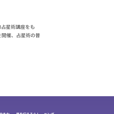
的占星術講座をも
を開催、占星術の普
星のまな
星を伝える:トレーニング