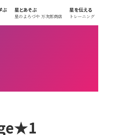
学ぶ
星とあそぶ
星を伝える
星のよろづや
万次郎商店
トレーニング
ge★1