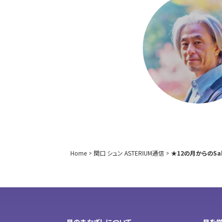
Home
関口 シュン ASTERIUM通信
★12の月からのSabi
星のまなざしについて
星を学