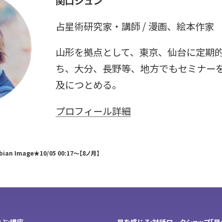
関口シュン
占星術研究家・講師 / 漫画、絵本作家
山形を拠点として、東京、仙台に定期
ち、大分、長野等、地方でもセミナー
及につとめる。
プロフィール詳細
an Image★10/05 00:17～【8ノ月】
ぶ:講座
星を感じる:対話ワークショップ「