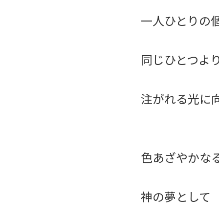
一人ひとりの
同じひとつよ
注がれる光に
色あざやか
神の夢として