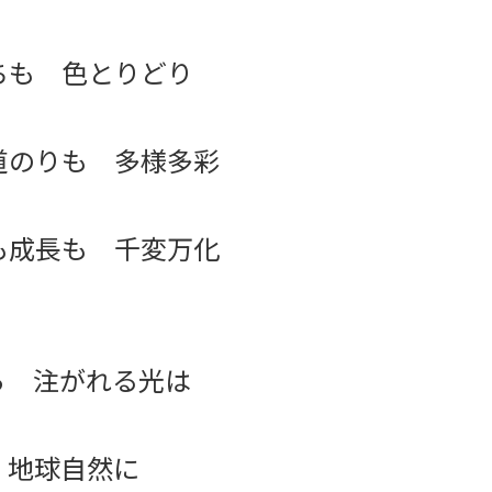
ちも 色とりどり
道のりも 多様多彩
も成長も 千変万化
ら 注がれる光は
 地球自然に