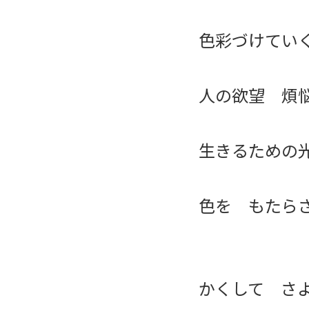
色彩づけてい
人の欲望 煩
生きるための
色を もたら
かくして さ