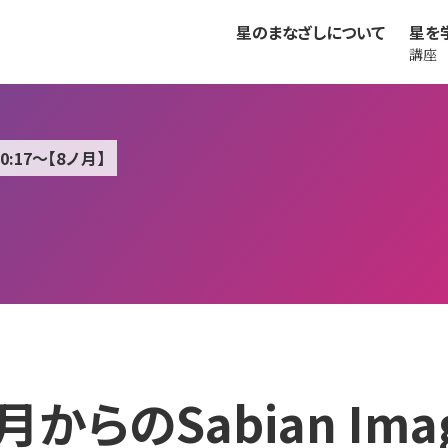
星のまなざしについて
星を
講座
0:17～【8ノ月】
月からのSabian Ima