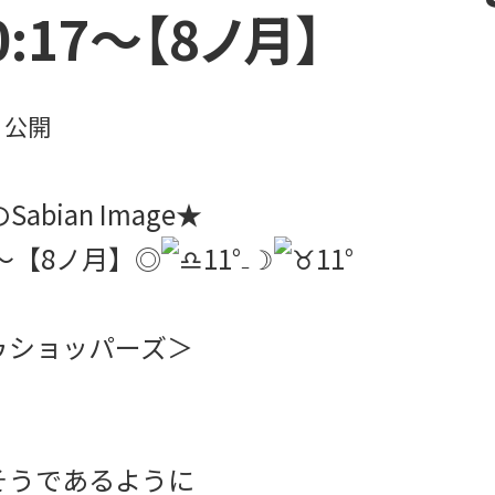
00:17～【8ノ月】
日
公開
abian Image★
17～【8ノ月】◎
11°₋☽
11°
ショッパーズ＞
そうであるように