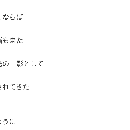
くならば
悩もまた
光の 影として
されてきた
ように