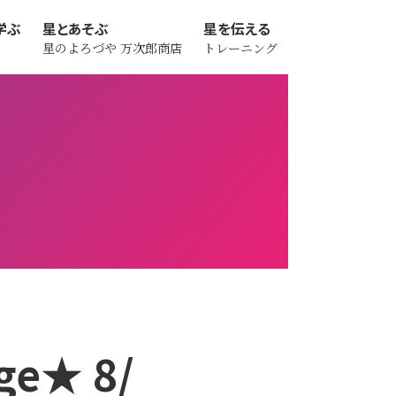
学ぶ
星とあそぶ
星を伝える
星のよろづや
万次郎商店
トレーニング
e★ 8/