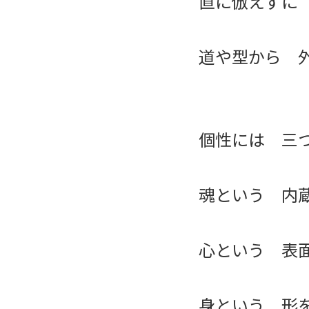
直に倣えずに
道や型から 
個性には 三
魂という 内
心という 表
身という 形