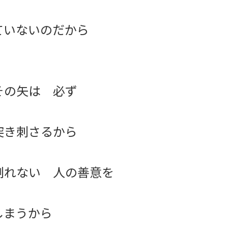
ていないのだから
その矢は 必ず
突き刺さるから
測れない 人の善意を
しまうから