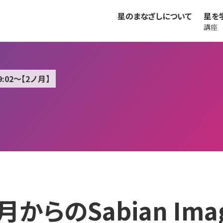
星のまなざしについて
星を
講座
9:02～【2ノ月】
からのSabian Imag