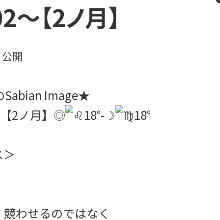
:02～【2ノ月】
日
公開
abian Image★
2～【2ノ月】◎
18°-☽
18°
ス＞
 競わせるのではなく