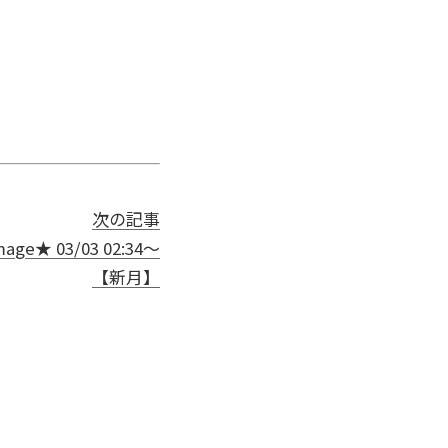
次の記事
ge★ 03/03 02:34～
【新月】