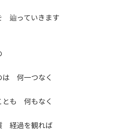
を 辿っていきます
の
のは 何一つなく
ことも 何もなく
質 経過を観れば