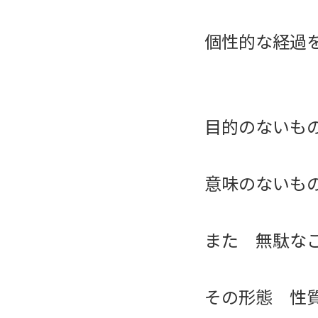
個性的な経過
目的のないも
意味のないも
また 無駄な
その形態 性