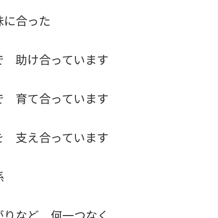
味に合った
で 助け合っています
で 育て合っています
を 支え合っています
係
がりなど 何一つなく