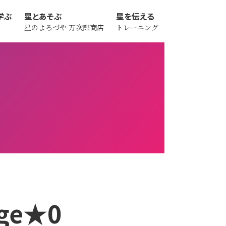
学ぶ
星とあそぶ
星を伝える
星のよろづや
万次郎商店
トレーニング
ge★0