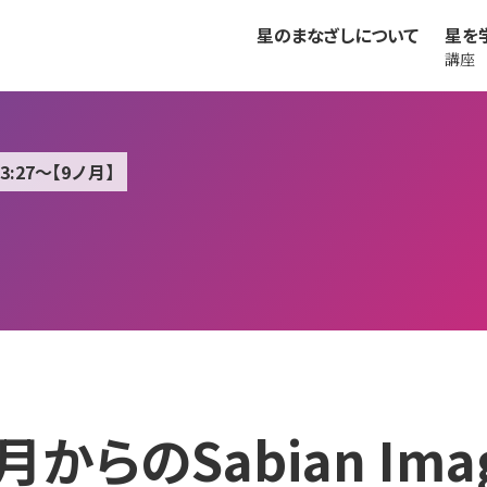
星のまなざしについて
星を
講座
3:27～【9ノ月】
月からのSabian Ima