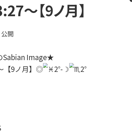
23:27～【9ノ月】
日
公開
abian Image★
27～【9ノ月】◎
2°-☽
2°
S