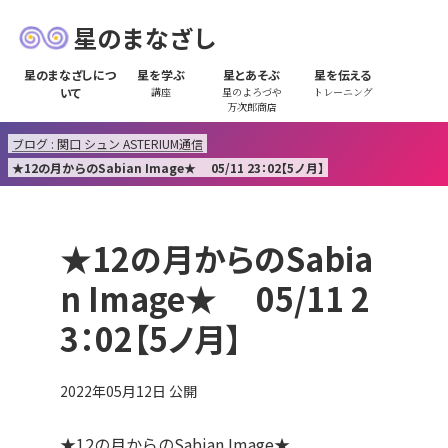
星のまなざし
星のまなざしにつ
星を学ぶ
星とあそぶ
星を伝える
いて
講座
星のよろづや
トレーニング
万次郎商店
ブログ : 関口 シュン ASTERIUM通信
★12の月からのSabian Image★ 05/11 23：02【5ノ月】
★12の月からのSabia
n Image★ 05/11 2
3：02【5ノ月】
2022年05月12日
公開
★12の月からのSabian Image★