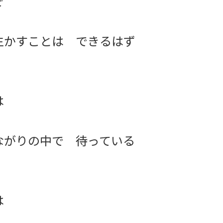
で
生かすことは できるはず
は
ながりの中で 待っている
は