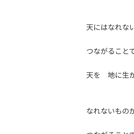
天にはなれな
つながること
天を 地に生
なれないもの