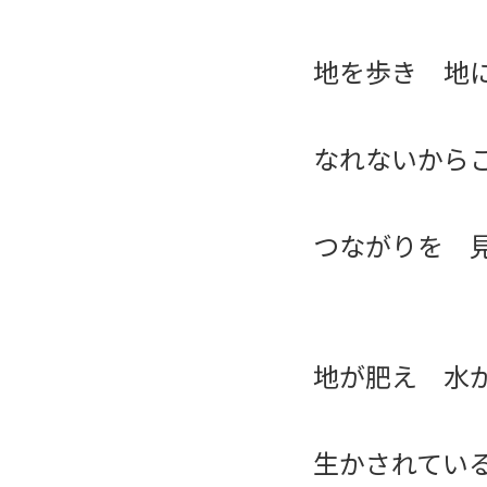
地を歩き 地
なれないから
つながりを 
地が肥え 水
生かされてい