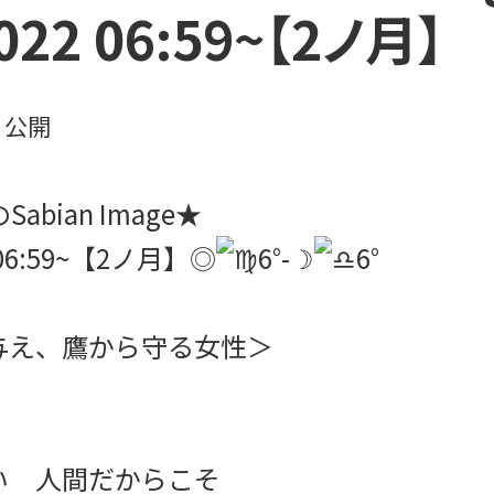
2022 06:59~【2ノ月】
日
公開
abian Image★
 06:59~【2ノ月】◎
6°-☽
6°
え、鷹から守る女性＞
い 人間だからこそ