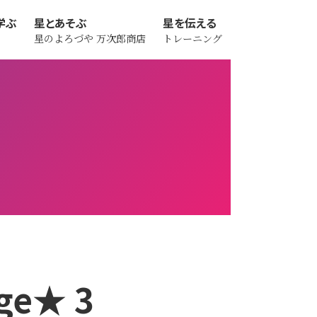
学ぶ
星とあそぶ
星を伝える
星のよろづや
万次郎商店
トレーニング
ge★ 3