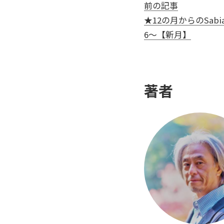
前の記事
★12の月からのSabian 
6～【新月】
著者