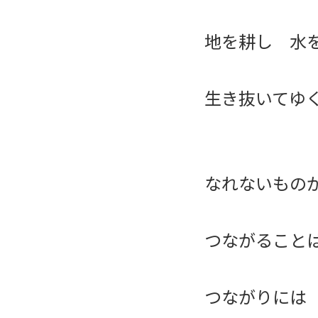
地を耕し 水
生き抜いてゆ
なれないもの
つながること
つながりには