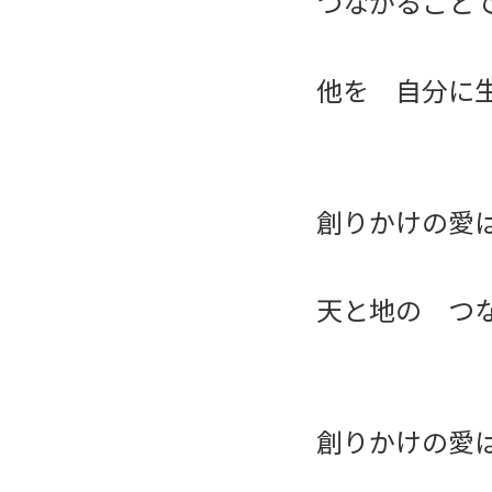
つながること
他を 自分に
創りかけの愛
天と地の つ
創りかけの愛