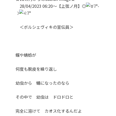
28/04/2023 06:20～【上弦ノ月】◎
7°-
☽
7°
＜ボルシェヴィキの宣伝員＞
蝶や蜻蛉が
何度も脱皮を繰り返し
幼虫から 蛹になったのなら
その中で 幼虫は ドロドロと
完全に溶けて カオス化するんだよ