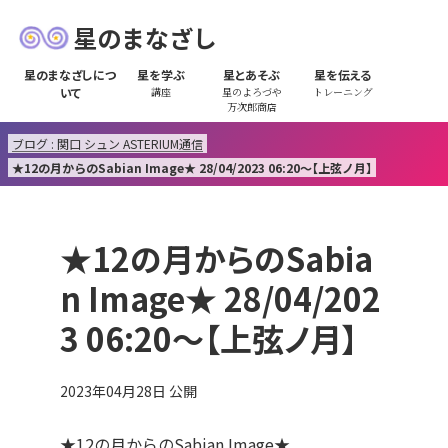
星のまなざし
星のまなざしにつ
星を学ぶ
星とあそぶ
星を伝える
いて
講座
星のよろづや
トレーニング
万次郎商店
ブログ : 関口 シュン ASTERIUM通信
★12の月からのSabian Image★ 28/04/2023 06:20～【上弦ノ月】
★12の月からのSabia
n Image★ 28/04/202
3 06:20～【上弦ノ月】
2023年04月28日
公開
★12の月からのSabian Image★