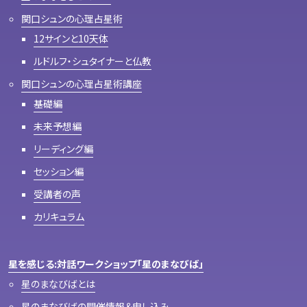
関口シュンの心理占星術
12サインと10天体
ルドルフ・シュタイナーと仏教
関口シュンの心理占星術講座
基礎編
未来予想編
リーディング編
セッション編
受講者の声
カリキュラム
星を感じる:対話ワークショップ「星のまなびば」
星のまなびばとは
星のまなびばの開催情報＆申し込み