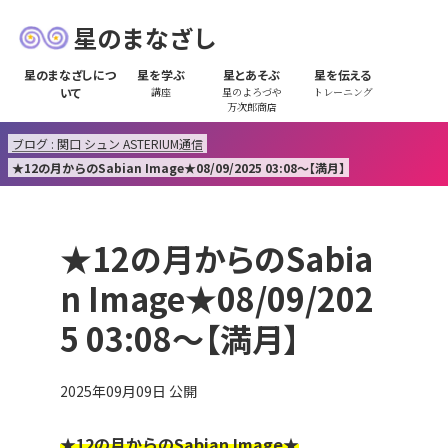
星のまなざし
星のまなざしにつ
星を学ぶ
星とあそぶ
星を伝える
いて
講座
星のよろづや
トレーニング
万次郎商店
ブログ : 関口 シュン ASTERIUM通信
★12の月からのSabian Image★08/09/2025 03:08～【満月】
★12の月からのSabia
n Image★08/09/202
5 03:08～【満月】
2025年09月09日
公開
★12の月からのSabian Image★