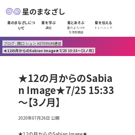
星のまなざし
星のまなざしにつ
星を学ぶ
星とあそぶ
星を伝える
いて
講座
星のよろづや
トレーニング
万次郎商店
ブログ : 関口 シュン ASTERIUM通信
★12の月からのSabian Image★7/25 15:33～【3ノ月】
★12の月からのSabia
n Image★7/25 15:33
～【3ノ月】
2020年07月26日
公開
★12の月からのSabian Image★