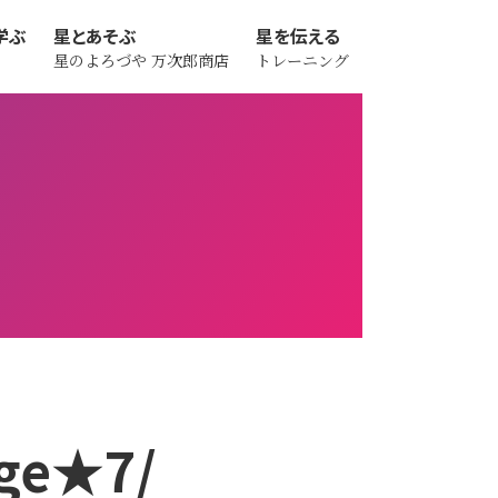
学ぶ
星とあそぶ
星を伝える
星のよろづや
万次郎商店
トレーニング
ge★7/