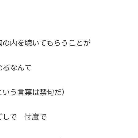
胸の内を聴いてもらうことが
なるなんて
という言葉は禁句だ）
ごしで 忖度で