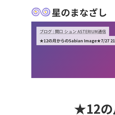
星のまなざし
ブログ : 関口 シュン ASTERIUM通信
★12の月からのSabian Image★7/27 2
★12の