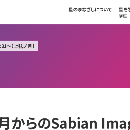
星のまなざしについて
星を
講座
1:31～【上弦ノ月】
月からのSabian Ima