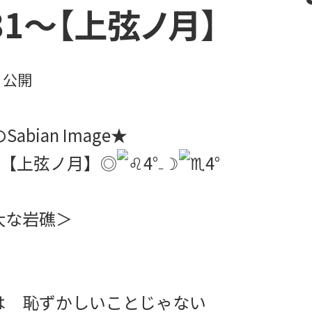
:31～【上弦ノ月】
日
公開
abian Image★
31～【上弦ノ月】◎
4°₋☽
4°
な岩礁＞
は 恥ずかしいことじゃない