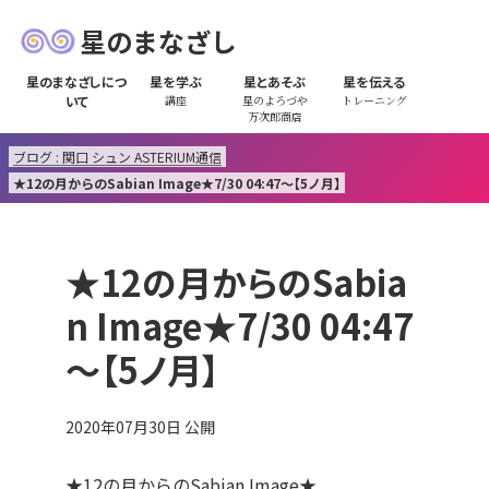
星のまなざし
星のまなざしにつ
星を学ぶ
星とあそぶ
星を伝える
いて
講座
星のよろづや
トレーニング
万次郎商店
ブログ : 関口 シュン ASTERIUM通信
★12の月からのSabian Image★7/30 04:47～【5ノ月】
★12の月からのSabia
n Image★7/30 04:47
～【5ノ月】
2020年07月30日
公開
★12の月からのSabian Image★